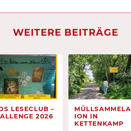
WEITERE BEITRÄGE
OS LESECLUB –
MÜLLSAMMELA
ALLENGE 2026
ION IN
KETTENKAMP