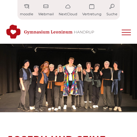
Zum
Inhalt
moodle
Webmail
NextCloud
Vertretung
Suche
springen