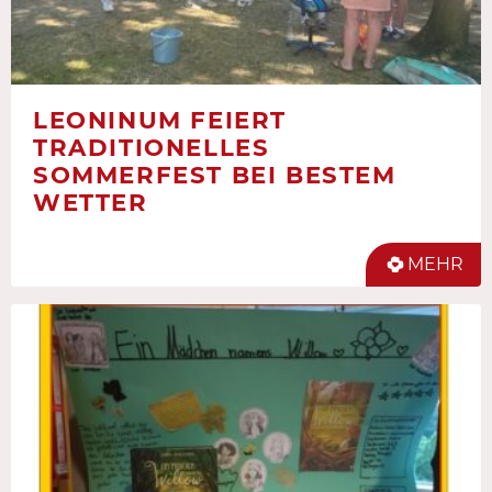
LEONINUM FEIERT
TRADITIONELLES
SOMMERFEST BEI BESTEM
WETTER
MEHR