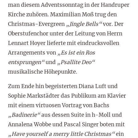
man diesem Adventssonntag in der Handruper
Kirche zuhören. Maximilian Moß trug den
Christmas-Evergreen
„Jingle Bells“
vor. Der
Oberstufenchor unter der Leitung von Herrn
Lennart Hoyer lieferte mit eindrucksvollen
Arrangements von
„Es ist ein Ros
entsprungen“
und
„Psallite Deo“
musikalische Höhepunkte.
Zum Ende hin begeisterten Diana Luft und
Sophie Markstädter das Publikum am Klavier
mit einem virtuosen Vortrag von Bachs
„Badinerie“
aus dessen Suite in h-Moll und
Annalena Wobbe und Pascal Singer boten mit
„Have yourself a merry little Christmas“
ein