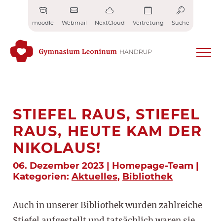
Zum
Inhalt
moodle
Webmail
NextCloud
Vertretung
Suche
springen
STIEFEL RAUS, STIEFEL
RAUS, HEUTE KAM DER
NIKOLAUS!
06. Dezember 2023 | Homepage-Team |
Kategorien:
Aktuelles
,
Bibliothek
Auch in unserer Bibliothek wurden zahlreiche
Stiefel aufgestellt und tatsächlich waren sie