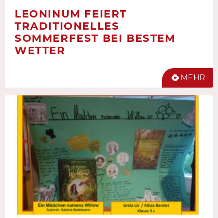
LEONINUM FEIERT
TRADITIONELLES
SOMMERFEST BEI BESTEM
WETTER
MEHR