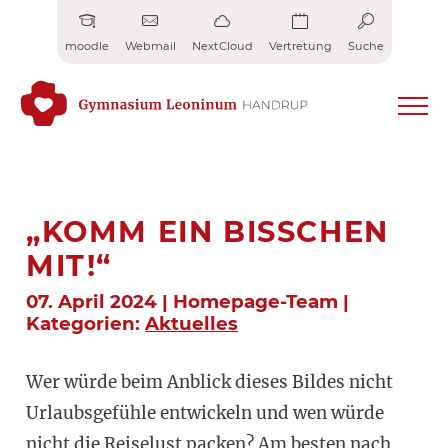
Zum
Inhalt
moodle
Webmail
NextCloud
Vertretung
Suche
springen
„KOMM EIN BISSCHEN
MIT!“
07. April 2024 | Homepage-Team |
Kategorien:
Aktuelles
Wer würde beim Anblick dieses Bildes nicht
Urlaubsgefühle entwickeln und wen würde
nicht die Reiselust packen? Am besten nach