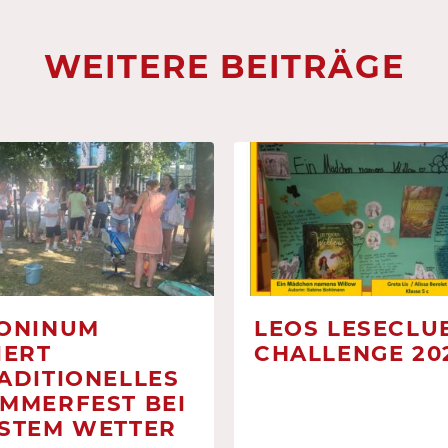
WEITERE BEITRÄGE
ONINUM
LEOS LESECLUB
IERT
CHALLENGE 20
ADITIONELLES
MMERFEST BEI
STEM WETTER