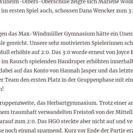
 Wilhelm-Olbers-Oberschule zeigte sich Marlene Wolke
Wie im ersten Spiel auch, schossen Dana Wencker zum 
egen das Max-Windmüller Gymnasium hätte ein Unen
 gereicht. Unsere sehr motivierten Spielerinnen scho
 Mull erhöhte auf 2:0. Das 3:0 wurde erneut von Joyce 
ie im Rausch spielenden Handruper erhöhten innerhal
 dabei auf das Konto von Hannah Jasper und das letzt
er Team den ersten Platz in der Gruppenphase mit e
n!
Gruppenzweite, das Herbartgymnasium. Trotz einer a
em traumhaft verwandelten Freistoß von der Mittelli
arauf zum 2:0. Das HGO steckte aber nicht auf und ve
e noch einmal spannend. Kurz vor Ende der Partie erzi