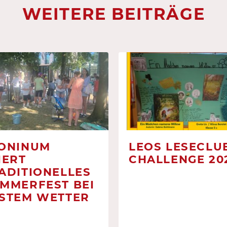
WEITERE BEITRÄGE
ONINUM
LEOS LESECLUB
IERT
CHALLENGE 20
ADITIONELLES
MMERFEST BEI
STEM WETTER