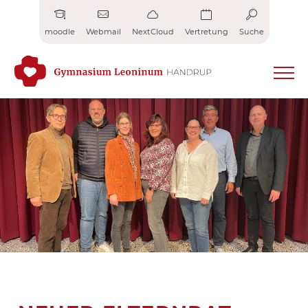
Zum
Inhalt
moodle
Webmail
NextCloud
Vertretung
Suche
springen