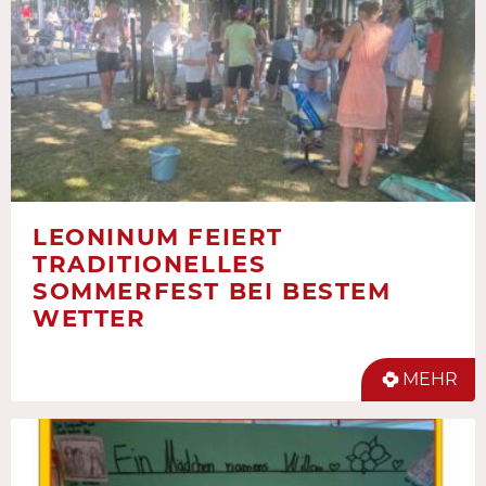
LEONINUM FEIERT
TRADITIONELLES
SOMMERFEST BEI BESTEM
WETTER
MEHR