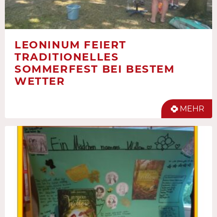
LEONINUM FEIERT
TRADITIONELLES
SOMMERFEST BEI BESTEM
WETTER
MEHR