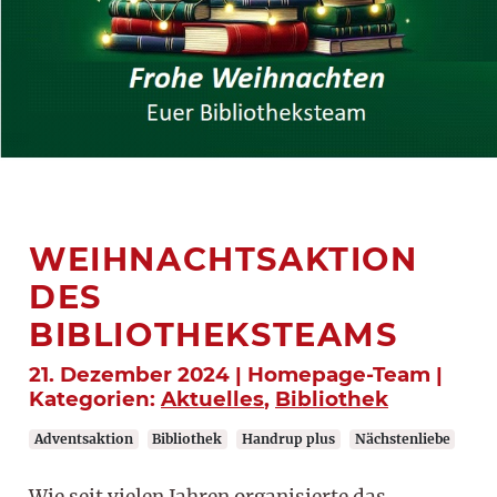
WEIHNACHTSAKTION
DES
BIBLIOTHEKSTEAMS
21. Dezember 2024 | Homepage-Team |
Kategorien:
Aktuelles
,
Bibliothek
Adventsaktion
Bibliothek
Handrup plus
Nächstenliebe