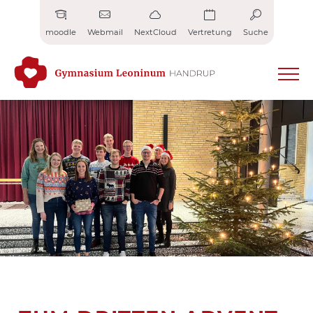
Zum
Inhalt
moodle
Webmail
NextCloud
Vertretung
Suche
springen