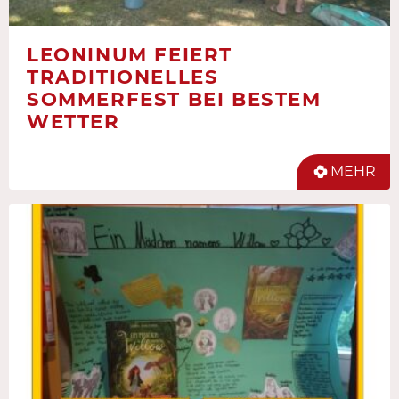
LEONINUM FEIERT
TRADITIONELLES
SOMMERFEST BEI BESTEM
WETTER
MEHR