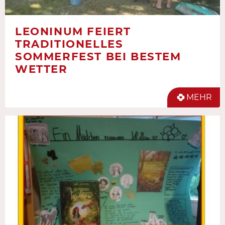
LEONINUM FEIERT
TRADITIONELLES
SOMMERFEST BEI BESTEM
WETTER
MEHR