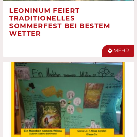
LEONINUM FEIERT
TRADITIONELLES
SOMMERFEST BEI BESTEM
WETTER
MEHR