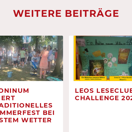
WEITERE BEITRÄGE
ONINUM
LEOS LESECLUB
IERT
CHALLENGE 20
ADITIONELLES
MMERFEST BEI
STEM WETTER