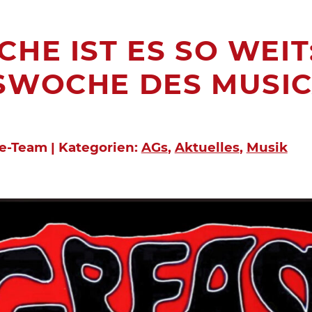
HE IST ES SO WEIT
SWOCHE DES MUSI
e-Team | Kategorien:
AGs
,
Aktuelles
,
Musik