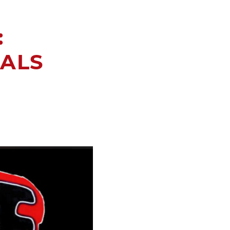
:
CALS