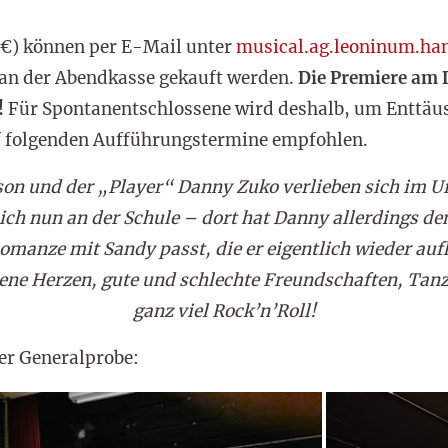
 8€) können per E-Mail unter
musical.ag.leoninum.han
t an der Abendkasse gekauft werden.
Die Premiere am D
!
Für Spontanentschlossene wird deshalb, um Enttäu
f folgenden Aufführungstermine empfohlen.
on und der „Player“ Danny Zuko verlieben sich im Ur
sich nun an der Schule – dort hat Danny allerdings de
Romanze mit Sandy passt, die er eigentlich wieder au
hene Herzen, gute und schlechte Freundschaften, Tan
ganz viel Rock’n’Roll!
er Generalprobe: