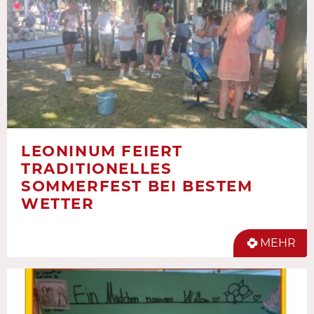
LEONINUM FEIERT
TRADITIONELLES
SOMMERFEST BEI BESTEM
WETTER
MEHR