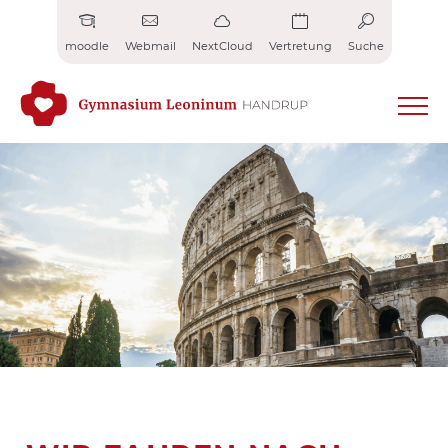
Zum
Inhalt
moodle
Webmail
NextCloud
Vertretung
Suche
springen