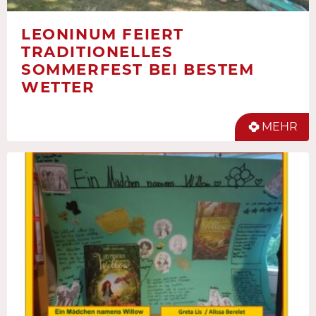
LEONINUM FEIERT
TRADITIONELLES
SOMMERFEST BEI BESTEM
WETTER
MEHR