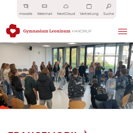
Zum
Inhalt
moodle
Webmail
NextCloud
Vertretung
Suche
springen