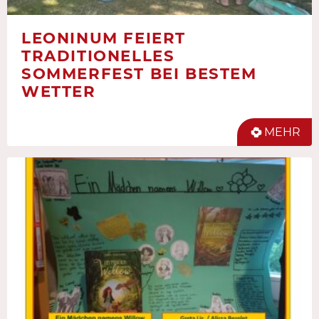
LEONINUM FEIERT
TRADITIONELLES
SOMMERFEST BEI BESTEM
WETTER
MEHR