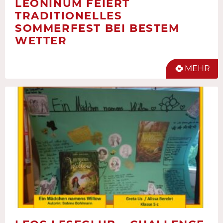
LEONINUM FEIERT
TRADITIONELLES
SOMMERFEST BEI BESTEM
WETTER
MEHR