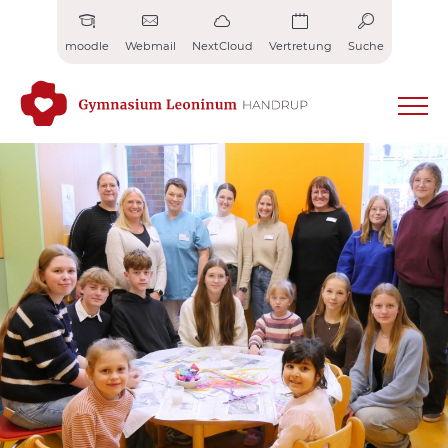
Zum
Inhalt
moodle
Webmail
NextCloud
Vertretung
Suche
springen