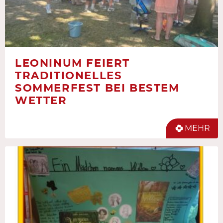
LEONINUM FEIERT
TRADITIONELLES
SOMMERFEST BEI BESTEM
WETTER
MEHR