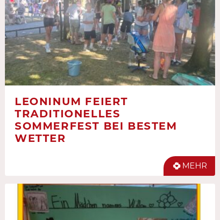
LEONINUM FEIERT
TRADITIONELLES
SOMMERFEST BEI BESTEM
WETTER
MEHR