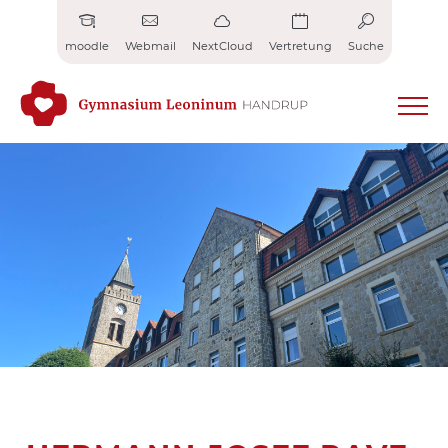
Zum
Inhalt
moodle
Webmail
NextCloud
Vertretung
Suche
springen