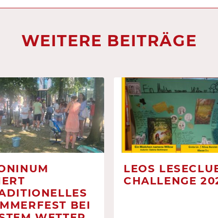
WEITERE BEITRÄGE
ONINUM
LEOS LESECLUB
IERT
CHALLENGE 20
ADITIONELLES
MMERFEST BEI
STEM WETTER