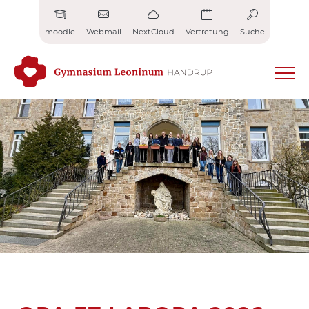
Zum
Inhalt
moodle
Webmail
NextCloud
Vertretung
Suche
springen