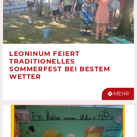
LEONINUM FEIERT
TRADITIONELLES
SOMMERFEST BEI BESTEM
WETTER
MEHR