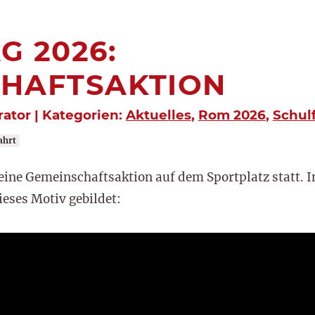
G 2026:
HAFTSAKTION
rator | Kategorien:
Aktuelles
,
Rom 2026
,
Schul
ahrt
eine Gemeinschaftsaktion auf dem Sportplatz statt. I
eses Motiv gebildet: