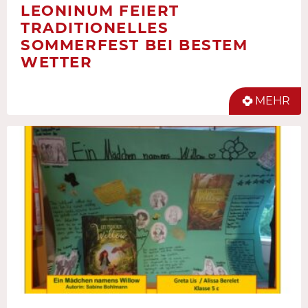
LEONINUM FEIERT
TRADITIONELLES
SOMMERFEST BEI BESTEM
WETTER
MEHR