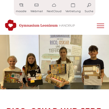
Zum
Inhalt
moodle
Webmail
NextCloud
Vertretung
Suche
springen