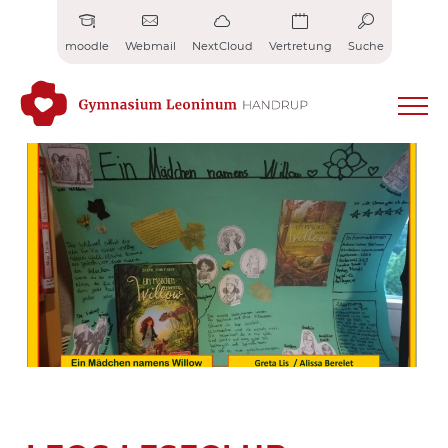
Zum
Inhalt
moodle
Webmail
NextCloud
Vertretung
Suche
springen