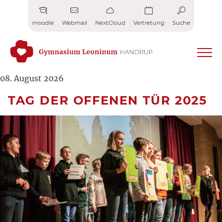
Zum
Inhalt
moodle
Webmail
NextCloud
Vertretung
Suche
springen
08. August 2026
TAG DER OFFENEN TÜR 2025