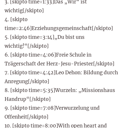
3. [skipto time=1:33]Das „Wir“ ist
wichtig[/skipto]
4. [skipto
time=2:46]Erziehungsgemeinschaft[/skipto]
5. [skipto time=3:14]„Du bist uns
wichtig!“[/skipto]
6. [skipto time=4:06]Freie Schule in
Trägerschaft der Herz-Jesu-Priester[/skipto]
7. [skipto time=4:42]Leo Dehon: Bildung durch
Anregung[/skipto]
8. [skipto time=5:35]Wurzeln: „Missionshaus
Handrup“[/skipto]
9. [skipto time=7:08]Verwurzelung und
Offenheit[/skipto]
10. [skipto time=8:00]With open heart and