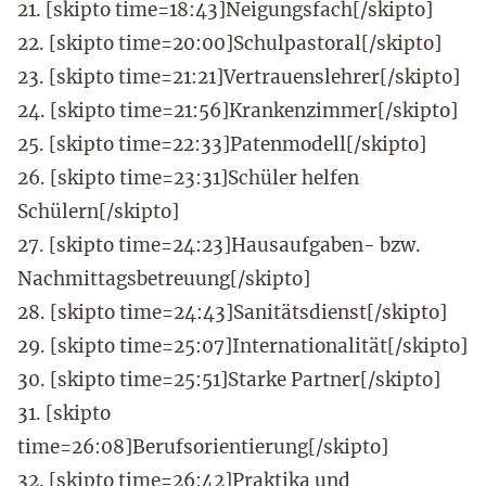
21. [skipto time=18:43]Neigungsfach[/skipto]
22. [skipto time=20:00]Schulpastoral[/skipto]
23. [skipto time=21:21]Vertrauenslehrer[/skipto]
24. [skipto time=21:56]Krankenzimmer[/skipto]
25. [skipto time=22:33]Patenmodell[/skipto]
26. [skipto time=23:31]Schüler helfen
Schülern[/skipto]
27. [skipto time=24:23]Hausaufgaben- bzw.
Nachmittagsbetreuung[/skipto]
28. [skipto time=24:43]Sanitätsdienst[/skipto]
29. [skipto time=25:07]Internationalität[/skipto]
30. [skipto time=25:51]Starke Partner[/skipto]
31. [skipto
time=26:08]Berufsorientierung[/skipto]
32. [skipto time=26:42]Praktika und