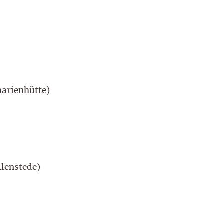
arienhütte)
lenstede)