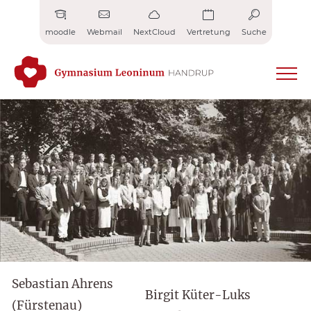
Zum
Inhalt
moodle
Webmail
NextCloud
Vertretung
Suche
springen
Sebastian Ahrens
Birgit Küter-Luks
(Fürstenau)