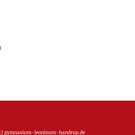
)
[at] gymnasium-leoninum-handrup.de