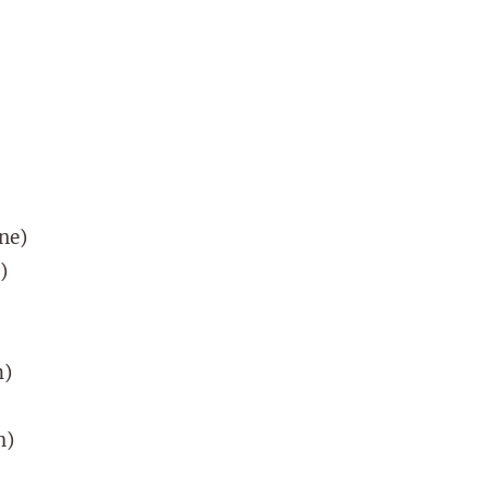
ne)
)
m)
h)