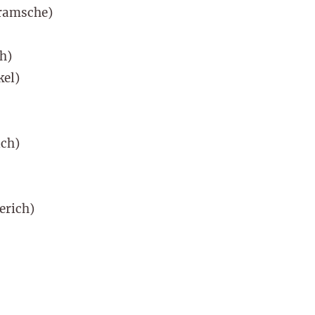
Bramsche)
h)
kel)
ich)
erich)