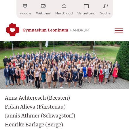
Zum
Inhalt
moodle
Webmail
NextCloud
Vertretung
Suche
springen
Anna Achteresch (Beesten)
Fidan Alieva (Fürstenau)
Jannis Athmer (Schwagstorf)
Henrike Barlage (Berge)