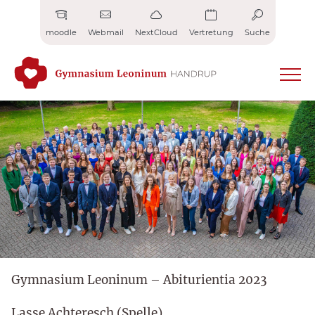
Zum
Inhalt
moodle
Webmail
NextCloud
Vertretung
Suche
springen
Gymnasium Leoninum – Abiturientia 2023
Lasse Achteresch (Spelle)