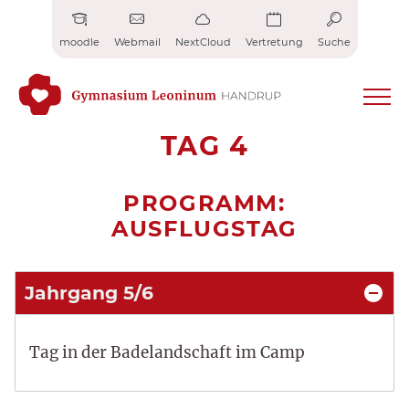
Zum
Inhalt
moodle
Webmail
NextCloud
Vertretung
Suche
springen
TAG 4
PROGRAMM:
AUSFLUGSTAG
Jahrgang 5/6
Tag in der Badelandschaft im Camp