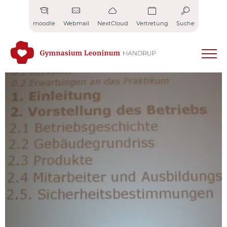
Zum
Inhalt
moodle
Webmail
NextCloud
Vertretung
Suche
springen