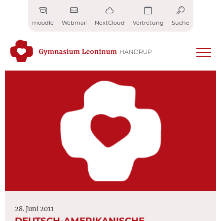
Zum
Inhalt
moodle
Webmail
NextCloud
Vertretung
Suche
springen
28. Juni 2011
DEUTSCH-AMERIKANISCHE