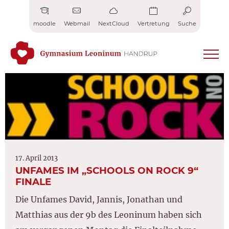
Zum
Inhalt
moodle
Webmail
NextCloud
Vertretung
Suche
springen
17. April 2013
UNFAMES IM „SCHOOLS ON ROCK 9“
FINALE
Die Unfames David, Jannis, Jonathan und
Matthias aus der 9b des Leoninum haben sich