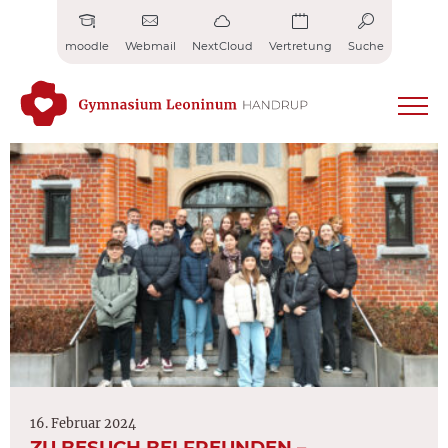
Zum
Inhalt
moodle
Webmail
NextCloud
Vertretung
Suche
springen
16. Februar 2024
ZU BESUCH BEI FREUNDEN –