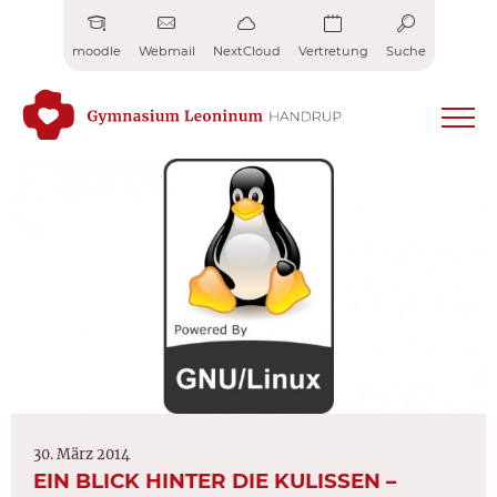
Zum
Inhalt
moodle
Webmail
NextCloud
Vertretung
Suche
springen
30. März 2014
EIN BLICK HINTER DIE KULISSEN –