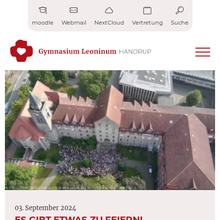
Zum
Inhalt
moodle
Webmail
NextCloud
Vertretung
Suche
springen
03. September 2024
ES GIBT ETWAS ZU FEIERN!