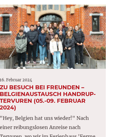
16. Februar 2024
ZU BESUCH BEI FREUNDEN –
BELGIENAUSTAUSCH HANDRUP-
TERVUREN (05.-09. FEBRUAR
2024)
"Hey, Belgien hat uns wieder!" Nach
einer reibungslosen Anreise nach
Tervuren, wo wir im Ferienhaus 'Ferme