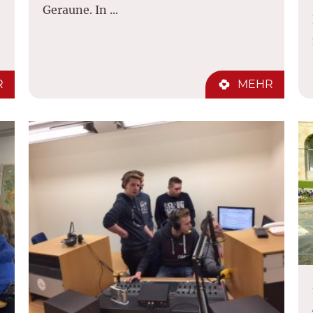
Geraune. In ...
R
MEHR