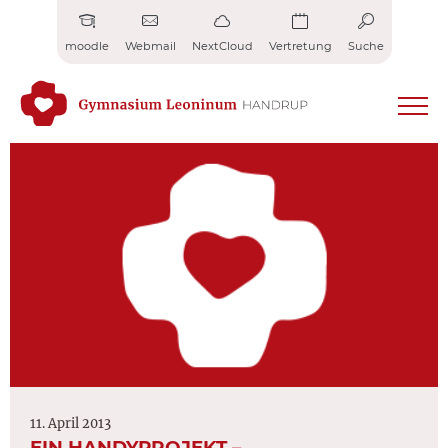
Zum
Inhalt
moodle
Webmail
NextCloud
Vertretung
Suche
springen
11. April 2013
EIN HANDYPROJEKT –