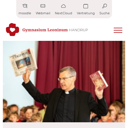
Zum
Inhalt
moodle
Webmail
NextCloud
Vertretung
Suche
springen