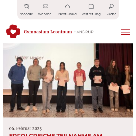
Zum
Inhalt
moodle
Webmail
NextCloud
Vertretung
Suche
springen
06. Februar 2025
ERFOLGREICHE TEILNAHME AM