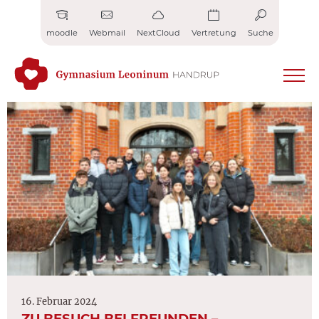
Zum
Inhalt
moodle
Webmail
NextCloud
Vertretung
Suche
springen
16. Februar 2024
ZU BESUCH BEI FREUNDEN –