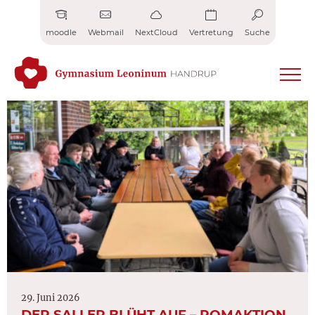
Zum
Inhalt
moodle
Webmail
NextCloud
Vertretung
Suche
springen
29. Juni 2026
DER SALLER BLÜHT AUF – ROMAKTION