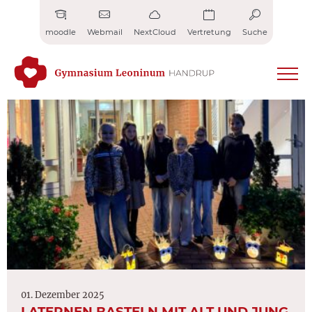
Zum
Inhalt
moodle
Webmail
NextCloud
Vertretung
Suche
springen
01. Dezember 2025
LATERNEN BASTELN MIT ALT UND JUNG