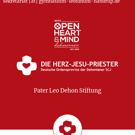
sekretariat [at] gymnasium-leoninum-handrup.de
Pater Leo Dehon Stiftung