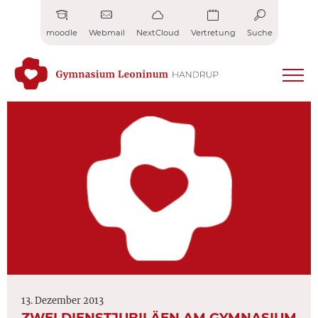
Zum
Inhalt
moodle
Webmail
NextCloud
Vertretung
Suche
springen
13. Dezember 2013
ZWEI DIENSTJUBILÄEN AM GYMNASIUM