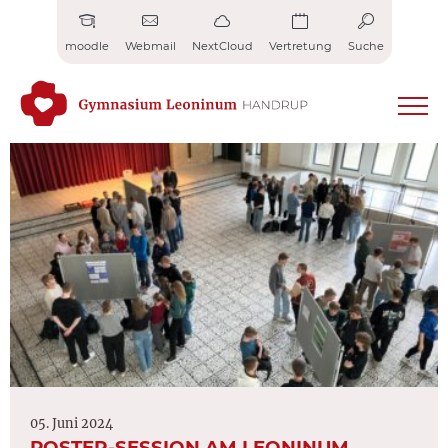
Zum
Inhalt
moodle
Webmail
NextCloud
Vertretung
Suche
springen
05. Juni 2024
POSTER-SESSION AM LEONINUM