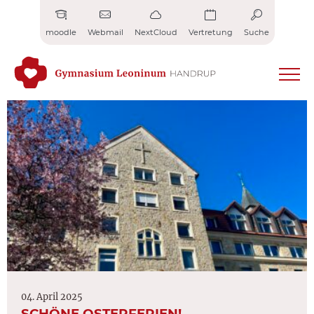
Zum
Inhalt
moodle
Webmail
NextCloud
Vertretung
Suche
springen
04. April 2025
SCHÖNE OSTERFERIEN!